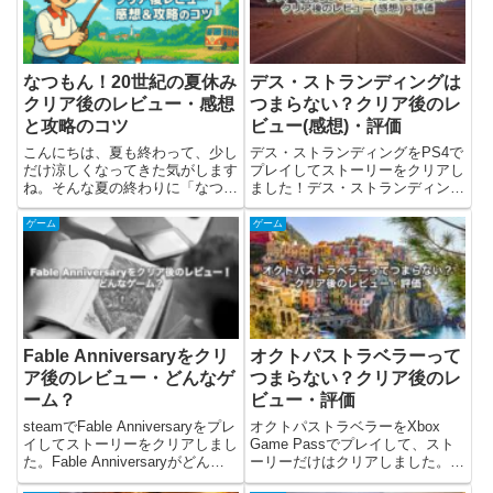
なつもん！20世紀の夏休み
デス・ストランディングは
クリア後のレビュー・感想
つまらない？クリア後のレ
と攻略のコツ
ビュー(感想)・評価
こんにちは、夏も終わって、少し
デス・ストランディングをPS4で
だけ涼しくなってきた気がします
プレイしてストーリーをクリアし
ね。そんな夏の終わりに「なつも
ました！デス・ストランディング
ん！20世紀の夏休み」をプレイ
について、どんなゲームか記載し
＆クリアしたので、ゲームの紹介
て、筆者の独断と偏見でクリア後
ゲーム
ゲーム
とレビュー・感想と攻略のコツを
のレビューを書いていきます。筆
書きました。なつもん！20世紀
者としては、ストーリーや世界観
の夏休みとは？なつもん！20世...
が独特で面白いなと感じました...
Fable Anniversaryをクリ
オクトパストラベラーって
ア後のレビュー・どんなゲ
つまらない？クリア後のレ
ーム？
ビュー・評価
steamでFable Anniversaryをプレ
オクトパストラベラーをXbox
イしてストーリーをクリアしまし
Game Passでプレイして、スト
た。Fable Anniversaryがどんな
ーリーだけはクリアしました。ど
ゲームか簡単に解説して、筆者の
んなゲームか簡単にまとめて、筆