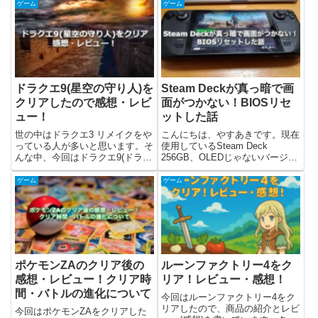
レビューについて書いています。
者の観点からレビュー(感想)をや
ゲーム
ゲーム
Fable Anniversaryってどんなゲ
っていきます。個人的には、下記
ーム？...
の人なら楽しめるのかなと思いま
した。・短いストーリ...
ドラクエ9(星空の守り人)を
Steam Deckが真っ暗で画
クリアしたので感想・レビ
面がつかない！BIOSリセ
ュー！
ットした話
世の中はドラクエ3 リメイクをや
こんにちは、やすあきです。現在
っている人が多いと思います。そ
使用しているSteam Deck
んな中、今回はドラクエ9(ドラゴ
256GB、OLEDじゃないバージョ
ンクエストIX 星空の守り人)をク
ンが真っ暗になって画面がつかな
リアしたので、感想(レビュー)を
くなったので、その経緯と対処し
ゲーム
ゲーム
書きました。ストーリーのネタバ
た方法を紹介します！Steam
レはないですが、システムには触
Deckの画面が真っ暗に！2023年
れています。ドラゴン...
11月くらい...
ポケモンZAのクリア後の
ルーンファクトリー4をク
感想・レビュー！クリア時
リア！レビュー・感想！
間・バトルの進化について
今回はルーンファクトリー4をク
リアしたので、商品の紹介とレビ
今回はポケモンZAをクリアした