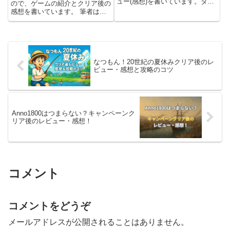
ュー(感想)を書いています。タイ
ので、ゲームの紹介とクリア後の
トルは知っているけど、やったこ
感想を書いています。 筆者はゲ
となかったので、3DS版を購入し
ームボーイでポケモン緑からプレ
て遊ばせてもらいました。ルーン
イしていて、その後もいくつかシ
ファクトリーといえば、最近スイ
リーズをプレイしましたが、こん
ッチ2のローンチタイトルと...
な風にバトルが変わったのかー
と、びっくりしました。※ストー
リ...
なつもん！20世紀の夏休みクリア後のレ
ビュー・感想と攻略のコツ
Anno1800はつまらない？キャンペーンク
リア後のレビュー・感想！
コメント
コメントをどうぞ
メールアドレスが公開されることはありません。