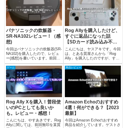
は、折りたためるのは正義で「コ
います。Kindle Unlimitedとは？
ンパクトで持ち運びやすい。」と
Kindle...
いうのがいい...
パナソニックの炊飯器・
Rog Allyを購入したけど、
SR-NA102レビュー！（感
すぐに返品になった話
想)
【SDカード読み込み不
良】
今回はパナソニックの炊飯器(SR-
こんにちは、ヤスアキです。今回
NA102)を購入したので、レビュ
は、とある質屋さんから「Rog
ー(感想)を書いています。前回、
Ally」を購入したのですが、すぐ
炊飯器のおすすめをまとめまし
に返品になってしまいました。そ
た。そのあとに、実際に購入して
のことについてと、Rog Allyの簡
ゲーム
商品レビュー
使ってみています！パナソニック
単なレビューや情報についてまと
の炊飯器・SR-NA102について
めてみました。Rog Allyとは？ど
SR-NA102は...
んな商品...
Rog Ally Xを購入！普段使
Amazon Echoのおすすめ
いのPCとしても良いか
4選！何ができる？【2023
も。レビュー・感想！
最新】
こんにちは、やすあきです。Rog
今回はAmazon Echoのおすすめ
Allyに関しては、前回無印を某質
商品を紹介しています。ゲストさ