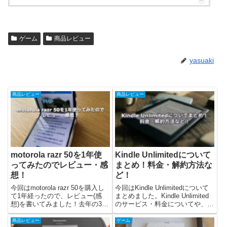
ゲーム
商品レビュー
yasuaki
商品レビュー
商品レビュー
motorola razr 50を1年使
Kindle Unlimitedについて
ってみたのでレビュー・感
まとめ！料金・解約方法な
想！
ど！
今回はmotorola razr 50を購入し
今回はKindle Unlimitedについて
て1年経ったので、レビュー(感
まとめました。Kindle Unlimited
想)を書いてみました！去年の3月
のサービス・料金についてや、解
あたりから使い始めて、気づけば
約方法、直近のキャンペーンどん
1年経っていました。結論として
なものがあったのかなどを書いて
商品レビュー
ゲーム