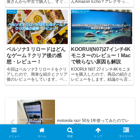
屋さんから中古で購入し、すぐに
んAmazon Echo？アレクサって
返品することになってしまいまし
何？Amazon Echo買った方がい
た。その記事が下記です...。それ
い？yasuakiAmazon Echoやアレ
ゲーム
商品レビュー
でも、やっぱりRog Allyが欲しか
クサについて解説しますね。便利
ったので、今回Amazonブラック
そうだなと感じた場合...
フライ...
ペルソナ3 リロードはどん
KOORUI(N07)27インチ4K
なゲーム？クリア後の感
モニターのレビュー！Mac
想・レビュー！
で映らない原因も解説
今回はペルソナ3 リロードをクリ
KOORUI N07 27インチ4Kモニタ
アしたので、簡単な紹介とクリア
ーを購入したので、商品の紹介と
後のレビューをしています。ペル
レビューをします。結論から言う
ソナ3 リロードについて『ペルソ
と、コスパ重視で4Kモニターを
ナ3 リロード』は、アトラスより
探しているなら「あり」です。た
2024年2月2日に発売された
だし、Macで使う場合はリフレッ
PlayStation 5/PlayStation 4...
シュレートに注意が必要でし
た...。KOORU...
motorola razr 50を1年使ってみたのでレ
ビュー・感想！
メニュー
ホーム
検索
トップ
サイドバー