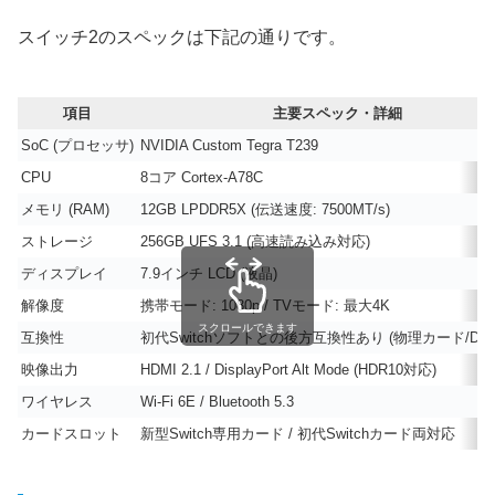
スイッチ2のスペックは下記の通りです。
項目
主要スペック・詳細
SoC (プロセッサ)
NVIDIA Custom Tegra T239
CPU
8コア Cortex-A78C
メモリ (RAM)
12GB LPDDR5X (伝送速度: 7500MT/s)
ストレージ
256GB UFS 3.1 (高速読み込み対応)
ディスプレイ
7.9インチ LCD (液晶)
解像度
携帯モード: 1080p / TVモード: 最大4K
スクロールできます
互換性
初代Switchソフトとの後方互換性あり (物理カード/DL
映像出力
HDMI 2.1 / DisplayPort Alt Mode (HDR10対応)
ワイヤレス
Wi-Fi 6E / Bluetooth 5.3
カードスロット
新型Switch専用カード / 初代Switchカード両対応