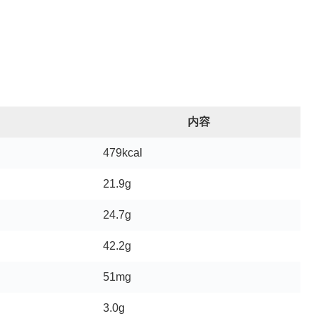
内容
479kcal
21.9g
24.7g
42.2g
51mg
3.0g