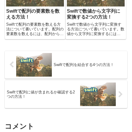
Swiftで配列の要素数を数
Swiftで数値から文字列に
える方法！
変換する2つの方法！
Swiftで配列の要素数を数える方
Swiftで数値から文字列に変換す
法について書いています。配列の
る方法について書いています。数
要素数を数えるには、配列から
値から文字列に変換するには
countを呼び出すだけです。サン
Stringを使うか、文字列に埋め込
プルコードは、Swiftバージョン
むことで変換可能です。サンプル
5.8.1で検証しています。配列の
コードは、Swiftバージョン5.7で
要素数を数える方法Swiftで配列
検証しています。Stringを使って
の要素数を数...
数値から文...
Swiftで配列を結合する4つの方法！
Swiftで配列に値が含まれるか確認する2
つの方法！
コメント