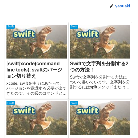
yasuaki
Swift
Swift
[swift]xcode(command
Swiftで文字列を分割する2
line tools), swiftのバージ
つの方法！
ョン切り替え
Swiftで文字列を分割する方法に
ついて書いています。文字列を分
xcode, swiftを使うにあたって、
割するにはsplitメソッドまたは
バージョンを意識する必要が出て
componentsメソッドを使うこと
きたので、その辺のコマンドとか
ができます。サンプルコードは、
をまとめてみました。carthageで
Swiftバージョン5.7で検証してい
ライブラリをビルドするときに
Swift
Swift
ます。splitメソッドで分割する
xcode(Command Line Tools)のバ
文...
ージョンを意識しな...