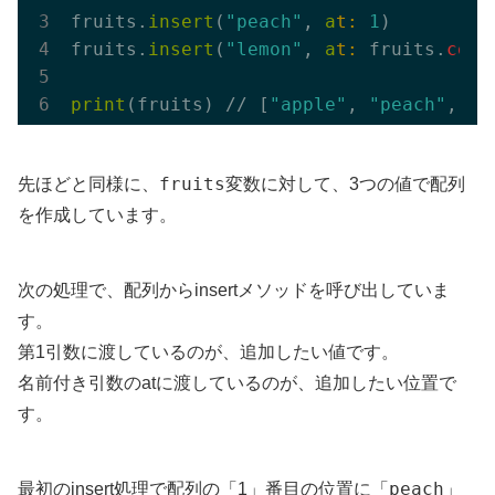
fruits.
insert
(
"peach"
, 
a
t:
1
)

fruits.
insert
(
"lemon"
, 
a
t:
 fruits.
coun
print
(fruits) // [
"apple"
, 
"peach"
, 
"g
fruits
先ほどと同様に、
変数に対して、3つの値で配列
を作成しています。
次の処理で、配列からinsertメソッドを呼び出していま
す。
第1引数に渡しているのが、追加したい値です。
名前付き引数のatに渡しているのが、追加したい位置で
す。
peach
最初のinsert処理で配列の「1」番目の位置に「
」