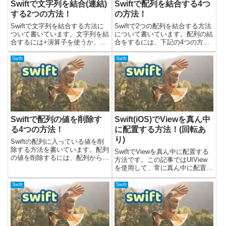
Swiftで文字列を結合(連結)
Swiftで配列を結合する4つ
する2つの方法！
の方法！
Swiftで文字列を結合する方法に
Swiftで2つの配列を結合する方法
ついて書いています。文字列を結
について書いています。配列の結
合するには+演算子を使うか、
合をするには、下記の4つの方法
appendメソッドを使うと良いで
があります。・`+`演算子を使
す。サンプルコードは、Swiftバ
う・`+=`演算子を使う・append
Swift
Swift
ージョン5.7で検証しています。
メソッドを使う・flatMapメソッ
プラス(+)演算子を使って結合す
ドを使うサンプルコードは、
る+ 演算子を使...
Swiftバー...
Swiftで配列の値を削除す
Swift(iOS)でViewを真ん中
る4つの方法！
に配置する方法！(回転あ
り)
Swiftの配列に入っている値を削
除する方法を書いています。配列
SwiftでViewを真ん中に配置する
の値を削除するには、配列から下
方法です。この記事ではUIView
記のメソッドを使うと良いで
を使用して、常に真ん中に配置す
す。・remove・removeLast・
る方法について書いています。結
removeAllまた、元の配列の内容
論としては、Viewのcenterを指定
Swift
Swift
を変えずに、必要のない要素だけ
してあげると良いです。回転させ
除きたい場...
た時にも、再度計算して設定して
あげると...