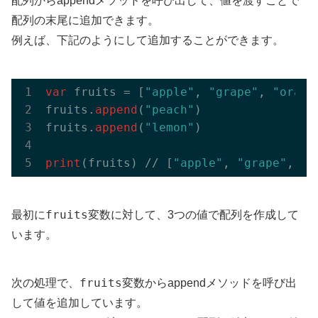
配列からappendメソッドを呼び出して、値を渡すことで
配列の末尾に追加できます。
例えば、下記のようにして追加することができます。
var
 fruits = [
"apple"
, 
"grape"
, 
"orang
fruits.
append
(
"peach"
)

fruits.
append
(
"lemon"
)

print
(fruits) // [
"apple"
, 
"grape"
, 
"o
fruits
最初に
変数に対して、3つの値で配列を作成して
います。
fruits
次の処理で、
変数からappendメソッドを呼び出
して値を追加しています。