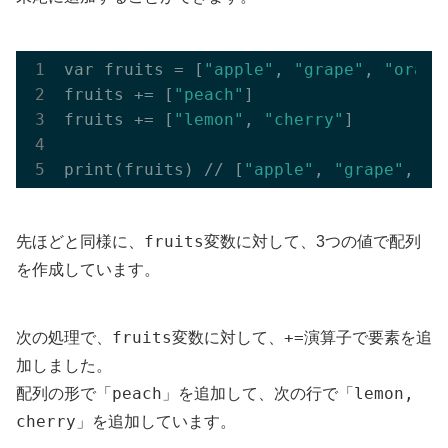
var fruits = [
"apple"
, 
"grape"
, 
"orang
fruits += [
"peach"
]

fruits += [
"lemon"
, 
"cherry"
]

print(fruits) // [
"apple"
, 
"grape"
, 
"o
fruits
先ほどと同様に、
変数に対して、3つの値で配列
を作成しています。
fruits
+=
次の処理で、
変数に対して、
演算子で要素を追
加しました。
peach
lemon,
配列の形で「
」を追加して、次の行で「
cherry
」を追加しています。