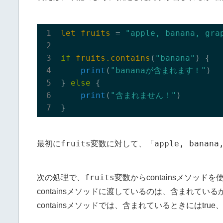
let
fruits
 = 
"apple, banana, gra
if
fruits.contains
(
"banana"
) {

print
(
"bananaが含まれます！"
)
} 
else
 {

print
(
"含まれません！"
)
fruits
apple, banana
最初に
変数に対して、「
fruits
次の処理で、
変数からcontainsメソッド
containsメソッドに渡しているのは、含まれてい
containsメソッドでは、含まれているときにはtru