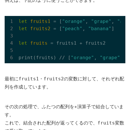
例えば、下記のように使うことができます。
let
fruits1
 = [
"orange"
, 
"grape"
, 
"app
let
fruits2
 = [
"peach"
, 
"banana"
]

let
fruits
 = fruits1 + fruits2

print(fruits) // [
"orange"
, 
"grape"
, 
"
fruits1
fruits2
最初に
・
の変数に対して、それぞれ配
列を作成しています。
+
その次の処理で、ふたつの配列を
演算子で結合していま
す。
fruits
これで、結合された配列が返ってくるので、
変数