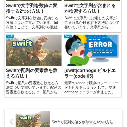
Swiftで文字列を数値に変
Swiftで文字列が含まれる
換する2つの方法！
か検索する方法！
Swiftで文字列を数値に変換する
Swiftで文字列に指定した文字が
方法について書いています。Int
含まれるか検索する方法について
を使うことで、文字列から数値に
書いています。文字列から
変換することが可能です。サンプ
containsメソッドを使うことで、
ルコードは、Swiftバージョン5.7
簡単に含まれるか確認することが
Swift
Swift
で検証しています。Intで変換す
できます。サンプルコードは、
るIntを使うことで、文字列から
Swiftバージョン5.7で検証してい
数値に変換で...
ます。文字列が含ま...
Swiftで配列の要素数を数
[swift]carthoge ビルドエ
える方法！
ラー(code 65)
Swiftで配列の要素数を数える方
最新のxcodeで既存のソースコー
法について書いています。配列の
ドをビルドしようとして、早速
要素数を数えるには、配列から
carthageでエラーが出ました。😩
countを呼び出すだけです。サン
エラーの内容ターミナル上では下
プルコードは、Swiftバージョン
記のようにコード65で返ってき
5.8.1で検証しています。配列の
ています。Build Failed Task
要素数を数える方法Swiftで配列
failed with exit ...
の要素数を数...
Swiftで配列の値を削除する4つの方法！