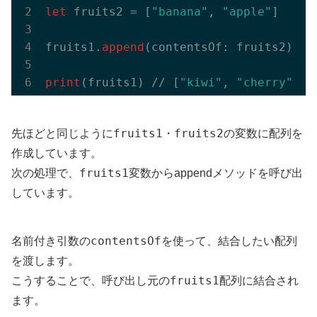
let
 fruits2 = [
"banana"
, 
"apple"
]

fruits1.
append
(contentsOf: fruits2)

print
(fruits1) // [
"kiwi"
, 
"cherry"
, 
"
fruits1
fruits2
先ほどと同じように
・
の変数に配列を
作成しています。
fruits1
次の処理で、
変数からappendメソッドを呼び出
しています。
contentsOf
名前付き引数の
を使って、結合したい配列
を渡します。
fruits1
こうすることで、呼び出し元の
配列に結合され
ます。