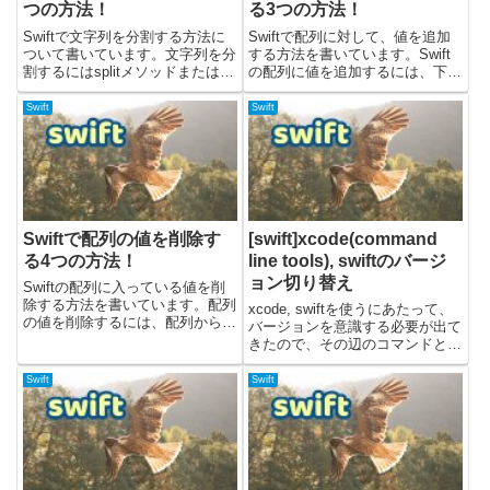
つの方法！
る3つの方法！
Swiftで文字列を分割する方法に
Swiftで配列に対して、値を追加
ついて書いています。文字列を分
する方法を書いています。Swift
割するにはsplitメソッドまたは
の配列に値を追加するには、下記
componentsメソッドを使うこと
の3つの方法があります。・配列
ができます。サンプルコードは、
からappendメソッドを呼び出
Swift
Swift
Swiftバージョン5.7で検証してい
す。・+=演算子で配列結合のよ
ます。splitメソッドで分割する
うにして追加する。・配列から
文...
insertメソッドを...
Swiftで配列の値を削除す
[swift]xcode(command
る4つの方法！
line tools), swiftのバージ
ョン切り替え
Swiftの配列に入っている値を削
除する方法を書いています。配列
xcode, swiftを使うにあたって、
の値を削除するには、配列から下
バージョンを意識する必要が出て
記のメソッドを使うと良いで
きたので、その辺のコマンドとか
す。・remove・removeLast・
をまとめてみました。carthageで
removeAllまた、元の配列の内容
ライブラリをビルドするときに
Swift
Swift
を変えずに、必要のない要素だけ
xcode(Command Line Tools)のバ
除きたい場...
ージョンを意識しな...