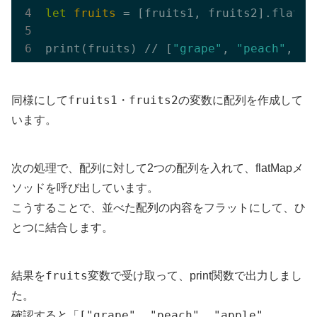
let
fruits
 = [fruits1, fruits2].flatMa
print(fruits) // [
"grape"
, 
"peach"
, 
"a
fruits1
fruits2
同様にして
・
の変数に配列を作成して
います。
次の処理で、配列に対して2つの配列を入れて、flatMapメ
ソッドを呼び出しています。
こうすることで、並べた配列の内容をフラットにして、ひ
とつに結合します。
fruits
結果を
変数で受け取って、print関数で出力しまし
た。
["grape", "peach", "apple",
確認すると「