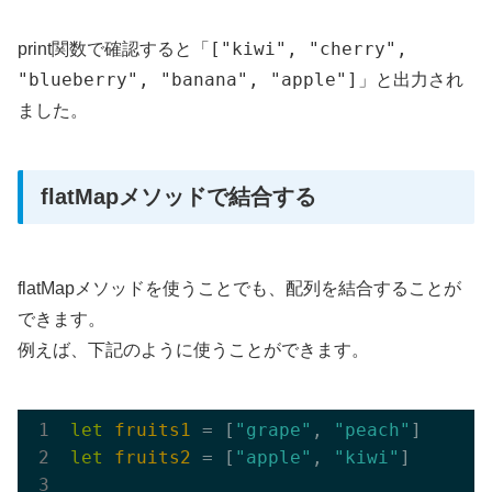
["kiwi", "cherry",
print関数で確認すると「
"blueberry", "banana", "apple"]
」と出力され
ました。
flatMapメソッドで結合する
flatMapメソッドを使うことでも、配列を結合することが
できます。
例えば、下記のように使うことができます。
let
fruits1
 = [
"grape"
, 
"peach"
let
fruits2
 = [
"apple"
, 
"kiwi"
]
