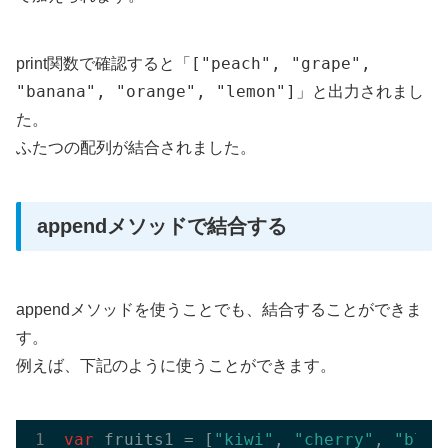
["peach", "grape",
print関数で確認すると「
"banana", "orange", "lemon"]
」と出力されまし
た。
ふたつの配列が結合されました。
appendメソッドで結合する
appendメソッドを使うことでも、結合することができま
す。
例えば、下記のように使うことができます。
var
 fruits1 = [
"kiwi"
, 
"cherry"
, 
"blue