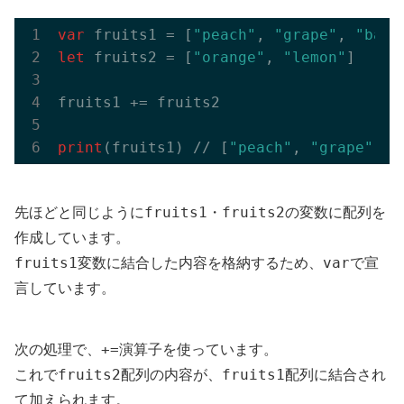
var
 fruits1 = [
"peach"
, 
"grape"
, 
"bana
let
 fruits2 = [
"orange"
, 
"lemon"
]

fruits1 += fruits2

print
(fruits1) // [
"peach"
, 
"grape"
, 
"
fruits1
fruits2
先ほどと同じように
・
の変数に配列を
作成しています。
fruits1
var
変数に結合した内容を格納するため、
で宣
言しています。
+=
次の処理で、
演算子を使っています。
fruits2
fruits1
これで
配列の内容が、
配列に結合され
て加えられます。