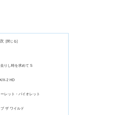
次
！
ぎ去りし時を求めて S
X-2 HD
カーレット・バイオレット
ブ ザ ワイルド