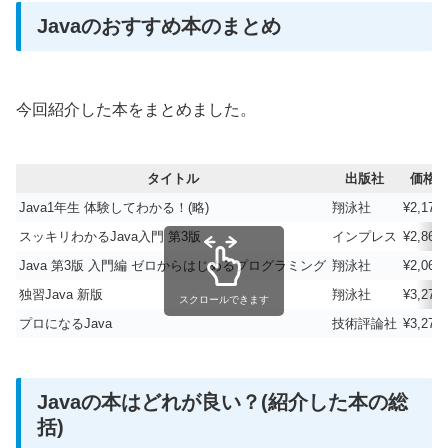
Javaのおすすめ本のまとめ
今回紹介した本をまとめました。
タイトル
出版社
価格
Java1年生 体験してわかる！(略)
翔泳社
¥2,178
スッキリわかるJava入門 第3版
インプレス
¥2,860
Java 第3版 入門編 ゼロからはじめるプログラミング
‎翔泳社
¥2,068
独習Java 新版
翔泳社
¥3,278
スクロールできます
プロになるJava
技術評論社
¥3,278
Javaの本はどれが良い？(紹介した本の総
括)