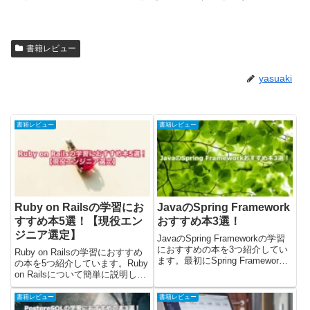
書籍レビュー
yasuaki
書籍レビュー
書籍レビュー
Ruby on Railsの学習にお
JavaのSpring Framework
すすめ本5選！【現役エン
おすすめ本3選！
ジニア選定】
JavaのSpring Frameworkの学習
におすすめの本を3つ紹介してい
Ruby on Railsの学習におすすめ
ます。最初にSpring Framework
の本を5つ紹介しています。Ruby
について簡単に説明して、その後
on Railsについて簡単に説明し
におすすめの本を紹介しました。
て、その後におすすめの本を紹介
最後にSpring Frameworkを「ど
しました。最後にRuby on Rails
書籍レビュー
書籍レビュー
の本で学ぶのが...
を「どの本で学ぶのが良いか」の