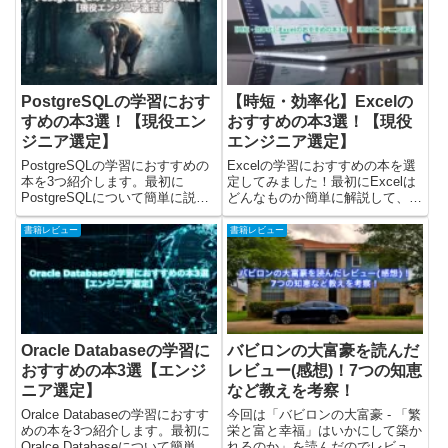
考察をまとめていますので...
PostgreSQLの学習におす
【時短・効率化】Excelの
すめの本3選！【現役エン
おすすめの本3選！【現役
ジニア選定】
エンジニア選定】
PostgreSQLの学習におすすめの
Excelの学習におすすめの本を選
本を3つ紹介します。最初に
定してみました！最初にExcelは
PostgreSQLについて簡単に説明
どんなものか簡単に解説して、お
して、その後におすすめの本を紹
すすめの本をピックアップしてオ
介しています。最後に、
ススメします。yasuaki筆者の
書籍レビュー
書籍レビュー
PostgreSQLを「どの本で学ぶと
Excel歴は14年ほど... と言っても
良いか」の考えてまとめています
仕事でたまに使う程度なのです。
ので、確認してみて...
一応、...
Oracle Databaseの学習に
バビロンの大富豪を読んだ
おすすめの本3選【エンジ
レビュー(感想)！7つの知恵
ニア選定】
など教えを考察！
Oralce Databaseの学習におすす
今回は「バビロンの大富豪 - 「繁
めの本を3つ紹介します。最初に
栄と富と幸福」はいかにして築か
Oralce Databaseについて簡単に
れるのか」を読んだのでレビュー