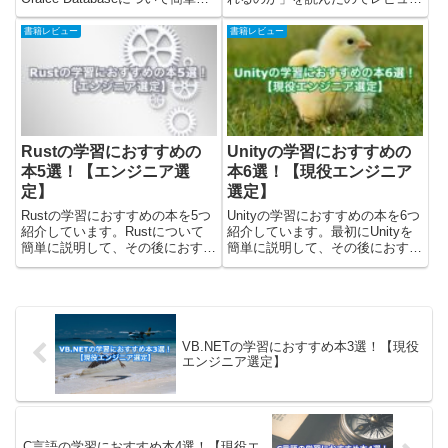
説明して、その後におすすめの本
(感想)を書きました。本について
を紹介しています。最後にOralce
と書かれていた教えの考察をした
書籍レビュー
書籍レビュー
Databaseを「どの本で学ぶと良
後に、レビューを書いています。
いか」の考えてまと...
バビロンの大富豪についてバビロ
ンの大富豪はジョージ・S...
Rustの学習におすすめの
Unityの学習におすすめの
本5選！【エンジニア選
本6選！【現役エンジニア
定】
選定】
Rustの学習におすすめの本を5つ
Unityの学習におすすめの本を6つ
紹介しています。Rustについて
紹介しています。最初にUnityを
簡単に説明して、その後におすす
簡単に説明して、その後におすす
めの本を紹介しました。最後に
めの本を紹介しました。ゲストさ
Rustを「どの本で学ぶのが良い
んUnityでゲームを作りたいんだ
か」の考察をまとめていますの
けど。Unityのおすすめの本は、
で、確認してみてください。
どんな本がある？yasuakiこんな
※Amazonのお試し読みでひ...
方は是...
VB.NETの学習におすすめ本3選！【現役
エンジニア選定】
C言語の学習におすすめ本4選！【現役エ