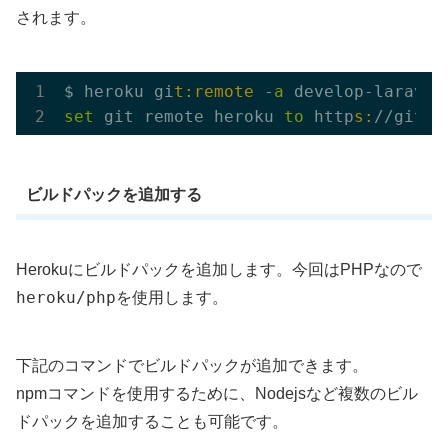
されます。
$ heroku gi
t:remote
 -
a
set
 git remote heroku 
to
 http
s:
//git.h
ビルドパックを追加する
Herokuにビルドパックを追加します。今回はPHPなので
heroku/php
を使用します。
下記のコマンドでビルドパックが追加できます。
npmコマンドを使用するために、Nodejsなど複数のビル
ドパックを追加することも可能です。