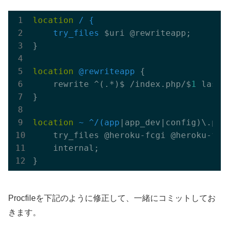
location
/ {

    try_files
 $uri @rewriteapp;

}

location
@rewriteapp
 {

    rewrite ^(.*)$ /index.php/$
1
 last;

}

location
~ ^/(app
|app_dev|config)\.php(
    try_files @heroku-fcgi @heroku-fcgi
    internal;

Procfileを下記のように修正して、一緒にコミットしてお
きます。