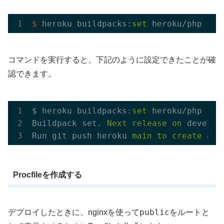
$
 heroku buildpacks:
set
コマンドを実行すると、下記のように設定できたことが確
認できます。
$ heroku buildpacks:
set
 heroku/php

Buildpack set. 
Next
release
on
 develop
Run git push heroku 
main
to
create
 a 
n
Procfileを作成する
public
デプロイしたときに、nginxを使って
をルートと