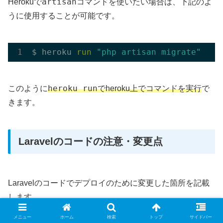
artisan
Herokuで
コマンドを使いたい場合は、下記のよ
うに使用することが可能です。
$ heroku 
run
"php artisan migrate"
heroku run
このように
でheroku上でコマンドを実行
で
きます。
Laravelのコードの注意・変更点
Laravelのコードでデプロイのために変更した箇所を記載
します。
メニュー
ホーム
検索
トップ
サイドバー