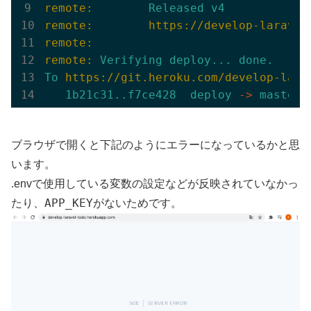
remote:
Released
v4
remote:
https://develop-laravel
remote:
remote:
Verifying
deploy...
done.
To
https://git.heroku.com/develop-lara
1
b21c31..f7ce428
deploy
->
master
ブラウザで開くと下記のようにエラーになっているかと思
います。
.envで使用している変数の設定などが反映されていなかっ
APP_KEY
たり、
がないためです。