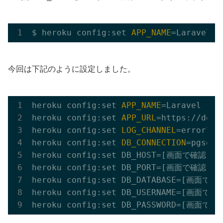
$ heroku config:
set
APP_NAME
今回は下記のように設定しました。
heroku config:
set
APP_NAME
=Laravel

heroku config:
set
APP_URL
=https://deve
heroku config:
set
LOG_CHANNEL
=errorlog

heroku config:
set
DB_CONNECTION
=pgsql

heroku config:
set
 DB_HOST=[画面で確認したH
heroku config:
set
 DB_PORT=[画面で確認したP
heroku config:
set
 DB_DATABASE=[画面で確認
heroku config:
set
 DB_USERNAME=[画面で確認
heroku config:
set