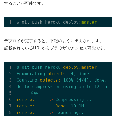
することが可能です。
$ git push heroku deploy:
master
デプロイが完了すると、下記のように出力されます。
記載されているURLからブラウザでアクセス可能です。
$
git
push
heroku
deploy:master
Enumerating
objects:
4
,
done.
Counting
objects:
100
%
(4/4),
done.
Delta
compression
using
up
to
12
threa
-
---
省略
----
remote:
----->
Compressing...
remote:
Done:
19.1
M
remote:
----->
Launching...