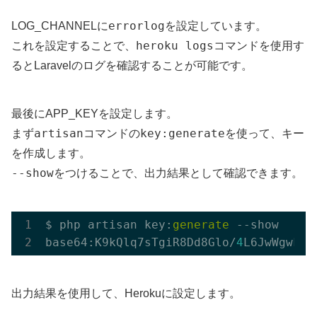
errorlog
LOG_CHANNELに
を設定しています。
heroku logs
これを設定することで、
コマンドを使用す
るとLaravelのログを確認することが可能です。
最後にAPP_KEYを設定します。
artisan
key:generate
まず
コマンドの
を使って、キー
を作成します。
--show
をつけることで、出力結果として確認できます。
$ php artisan key:
generate
 --show

base64:K9kQlq7sTgiR8Dd8Glo/
4
出力結果を使用して、Herokuに設定します。