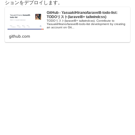
ションをデプロイします。
GitHub - YasuakiHirano/laravel8-todo-list:
TODOリスト(laravel8+ tailwindcss)
TODOリスト(laravel8+ tailwindcss). Contribute to
YasuakiHirano/laravel8-todo-list development by creating
an account on Git...
github.com