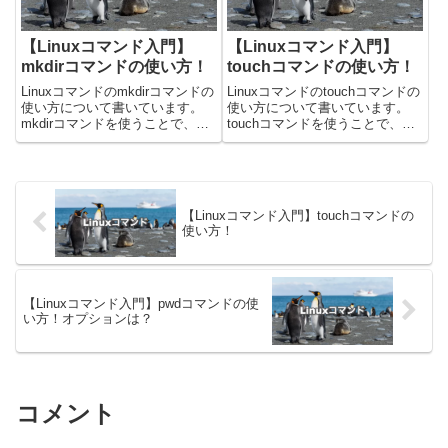
【Linuxコマンド入門】
【Linuxコマンド入門】
mkdirコマンドの使い方！
touchコマンドの使い方！
Linuxコマンドのmkdirコマンドの
Linuxコマンドのtouchコマンドの
使い方について書いています。
使い方について書いています。
mkdirコマンドを使うことで、デ
touchコマンドを使うことで、フ
ィレクトリを作成することができ
ァイルのタイムスタンプを変更す
ます。今回載せているコマンドは
ることができます。また、存在し
Ubuntuの22.04.2で確認しまし
ないファイルパスを指定すると、
た！mkdirコマンドの使い方
新しくファイルを作ってくれま
mkdi...
す。今回載せているコ...
【Linuxコマンド入門】touchコマンドの
使い方！
【Linuxコマンド入門】pwdコマンドの使
い方！オプションは？
コメント