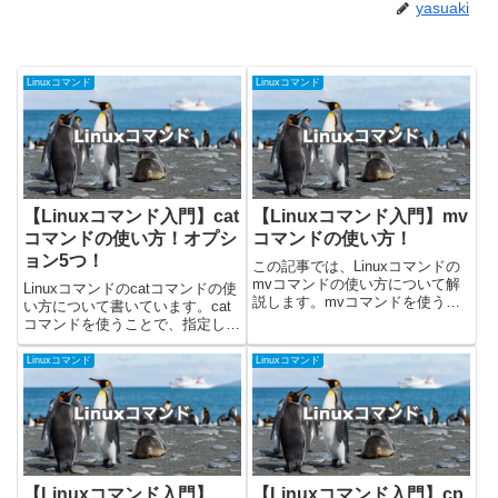
yasuaki
Linuxコマンド
Linuxコマンド
【Linuxコマンド入門】cat
【Linuxコマンド入門】mv
コマンドの使い方！オプシ
コマンドの使い方！
ョン5つ！
この記事では、Linuxコマンドの
mvコマンドの使い方について解
Linuxコマンドのcatコマンドの使
説します。mvコマンドを使うこ
い方について書いています。cat
とで、ファイルやディレクトリの
コマンドを使うことで、指定した
移動や名前変更を行うことができ
パスのファイルの内容を表示する
ます。今回掲載しているコマンド
ことができます。今回載せている
Linuxコマンド
Linuxコマンド
はUbuntu 24.04.1で確認しまし
コマンドはUbuntuの22.04.2で確
た！mvコマン...
認しました！catコマンドの使い
方ca...
【Linuxコマンド入門】
【Linuxコマンド入門】cp