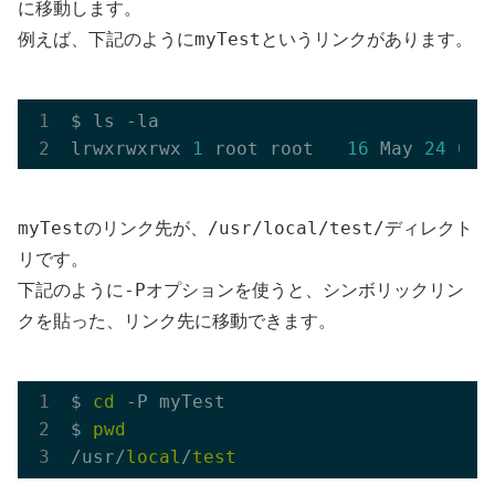
に移動します。
myTest
例えば、下記のように
というリンクがあります。
$ ls -la

lrwxrwxrwx 
1
 root root   
16
 May 
24
04
:
myTest
/usr/local/test/
のリンク先が、
ディレクト
リです。
-P
下記のように
オプションを使うと、シンボリックリン
クを貼った、リンク先に移動できます。
$ 
cd
 -P myTest

$ 
pwd
/usr/
local
/
test