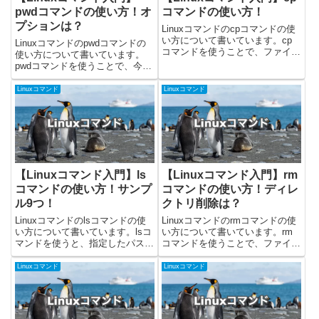
pwdコマンドの使い方！オ
コマンドの使い方！
プションは？
Linuxコマンドのcpコマンドの使
い方について書いています。cp
Linuxコマンドのpwdコマンドの
コマンドを使うことで、ファイル
使い方について書いています。
やディレクトリをコピーすること
pwdコマンドを使うことで、今い
ができます。今回載せているコマ
るディレクトリ位置(カレントデ
ンドはUbuntu 24.04.1で確認しま
ィレクトリ)を確認することがで
Linuxコマンド
Linuxコマンド
した！cpコマンドの使い方cpコ
きます。今回載せているコマンド
マンドを...
はUbuntuの22.04.2で確認しまし
た！pwdコ...
【Linuxコマンド入門】ls
【Linuxコマンド入門】rm
コマンドの使い方！サンプ
コマンドの使い方！ディレ
ル9つ！
クトリ削除は？
Linuxコマンドのlsコマンドの使
Linuxコマンドのrmコマンドの使
い方について書いています。lsコ
い方について書いています。rm
マンドを使うと、指定したパスや
コマンドを使うことで、ファイル
カレントディレクトリのファイル
やディレクトリを削除することが
やフォルダなどを確認することが
できます。今回載せているコマン
Linuxコマンド
Linuxコマンド
できます。MacやUbuntuなど、
ドはUbuntuの22.04.2で確認しま
Linux系のOSを使っているとよく
した！rmコマンドの使い方rmコ
使うコマン...
マンドを使...