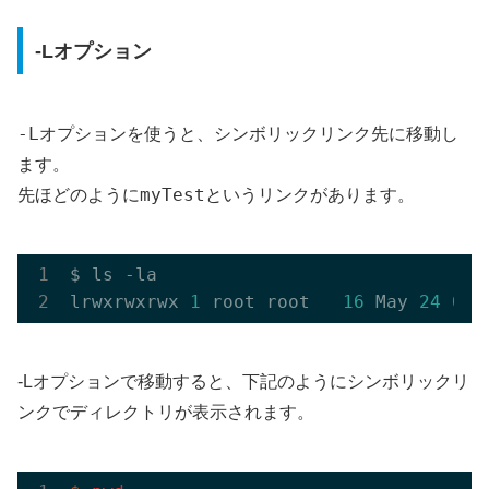
-Lオプション
-L
オプションを使うと、シンボリックリンク先に移動し
ます。
myTest
先ほどのように
というリンクがあります。
$ ls -la

lrwxrwxrwx 
1
 root root   
16
 May 
24
04
:
-Lオプションで移動すると、下記のようにシンボリックリ
ンクでディレクトリが表示されます。