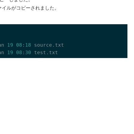
ァイルがコピーされました。
an 
19
08
:
18
 source.txt

an 
19
08
:
30