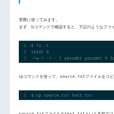
実際に使ってみます。
まず、lsコマンドで確認すると、下記のようなファ
$ ls -l

total 
0
-rw-r--r-- 
1
 yasuaki yasuaki 
0
 J
source.txt
cpコマンドを使って、
ファイルをコピ
$ cp source
.txt
 test
.txt
source.txt
test.txt
ファイルを
という名前でコ