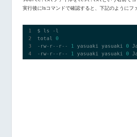
実行後にlsコマンドで確認すると、下記のようにフ
$ ls -l

total 
0
-rw-r--r-- 
1
 yasuaki yasuaki 
0
 J
-rw-r--r-- 
1
 yasuaki yasuaki 
0
 J