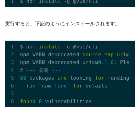
実行すると、下記のようにインストールされます。
$ npm 
install
 -g @vue/cli

npm WARN deprecated 
source
-
map
-
url
@
0.4
npm WARN deprecated urix@
0.1
.0
: Please
# --- 省略 ---
83
 packages 
are
 looking 
for
 funding

  run 
`npm fund`
for
 details

found
0