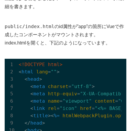
細を書きます。
public/index.html
のid属性が”app”の箇所にVueで作
成したコンポーネントがマウントされます。
index.htmlを開くと、下記のようになっています。
<!DOCTYPE html>
<
html
lang
=
""
>
<
head
>
<
meta
charset
=
"utf-8"
>
<
meta
http-equiv
=
"X-UA-Compatible"
<
meta
name
=
"viewport"
content
=
"wid
<
link
rel
=
"icon"
href
=
"<%= BASE_UR
<
title
>
<
%=
htmlWebpackPlugin.optio
</
head
>
<
body
>