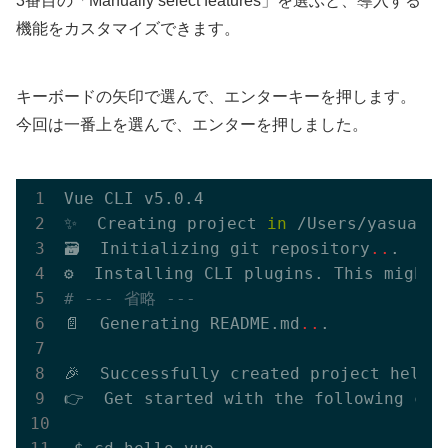
3番目の「Manually select features」を選ぶと、導入する
機能をカスタマイズできます。
キーボードの矢印で選んで、エンターキーを押します。
今回は一番上を選んで、エンターを押しました。
Vue CLI v5.0.4

✨  Creating project 
in
 /Users/yasuaki/
🗃  Initializing git repository
..
.

⚙️  Installing CLI plugins. This might 
# --- 省略 ---
📄  Generating README.md
..
.

🎉  Successfully created project hello-
👉  
Get
 started with the following comm