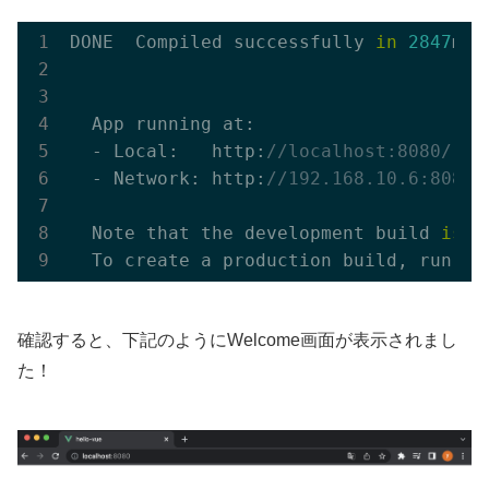
DONE  Compiled successfully 
in
2847
ms 
  App running at:

  - Local:   http:
//localhost:8080/ 
  - Network: http:
//192.168.10.6:8080/
  Note that the development build 
is
n
確認すると、下記のようにWelcome画面が表示されまし
た！