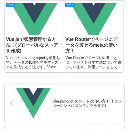
ョン3(Composition API)と
ンを知る方法を書いています。プ
Vue.js
Vue.js
2(Options API)で実際に動作確認
ロジェクトディレクトリにインス
したサンプルコー...
トールしたVue.jsのバージョン基
本的にはプロ...
Vue.jsで状態管理する方
Vue Routerでページにデ
法！(グローバルなストア
ータを渡せるmetaの使い
を作成)
方！
Vue.jsのprovideとinjectを使用し
Vue RouterでページのURLごと
て、データの状態管理をするスト
に、データを渡す方法について書
アを作成する方法です。Vuexを
いています。利用シーンとして
使用しなくてもアプリケーション
は、ページ毎にタイトルを設定し
の状態管理が可能になります。サ
たり、パンくずのデータを渡すと
ンプルコードの検証には下記のバ
きなどになるかと思います。載せ
ージョンを使っています。Vue.js
ているサンプルコードについて
...
は、下記で確認しています...
Vue.jsのSlot(スロット)の使い方！(子コン
ポーネントにコンテンツを渡す)