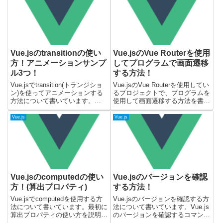
してみてください。載せているサ
２で検証していますが、Vue.jsの
ンプルコードはVue....
バージョン３でも同じように動作
しま...
Vue.jsのtransitionの使い
Vue.jsのVue Routerを使用
方！アニメーションサンプ
してプログラムで画面遷移
ル3つ！
する方法！
Vue.jsでtransition(トランジショ
Vue.jsのVue Routerを使用してい
ン)を使ってアニメーションする
るプロジェクトで、プログラムを
方法について書いています。
使用して画面遷移する方法を書い
transitionを使用することで、v-
ています。最初に通常遷移する方
showやv-ifなどの動的に表示が変
法を記載していて、次にURLパラ
Vue.js
Vue.js
わる箇所で、フワッと出したりス
メータとクエリパラメータを渡し
ライドさせたりするアニメー...
て、画面遷移する方法を書いてい
ます。Vue...
Vue.jsのcomputedの使い
Vue.jsのバージョンを確認
方！(算出プロパティ)
する方法！
Vue.jsでcomputedを使用する方
Vue.jsのバージョンを確認する方
法について書いています。最初に
法について書いています。Vue.js
算出プロパティの使い方を説明し
のバージョンを確認するコマンド
ていて、その後にVue.jsのバージ
やファイルを参照して、バージョ