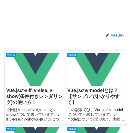
yasuaki
Vue.js
Vue.js
Vue.jsのv-if, v-else, v-
Vue.jsのv-modelとは？
show(条件付きレンダリン
【サンプルでわかりやす
グ)の使い方！
く】
今回はVue.jsのv-if,v-elseとv-
この記事では、Vue.jsのv-model
showについて書いています。v-
について記載しています。v-
if,v-elseとv-showの使い方につい
modelについての説明と、実際に
て、簡単に説明した後にサンプル
サンプルコードを書いてみて解説
コードを載せていますので、確認
しています。Vue.jsのバージョン
Vue.js
Vue.js