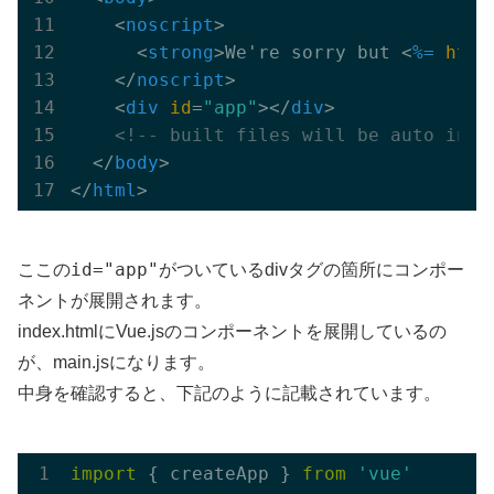
<
noscript
>
<
strong
>
We're sorry but 
<
%=
html
</
noscript
>
<
div
id
=
"app"
>
</
div
>
<!-- built files will be auto inje
</
body
>
</
html
>
id="app"
ここの
がついているdivタグの箇所にコンポー
ネントが展開されます。
index.htmlにVue.jsのコンポーネントを展開しているの
が、main.jsになります。
中身を確認すると、下記のように記載されています。
import
 { createApp } 
from
'vue'