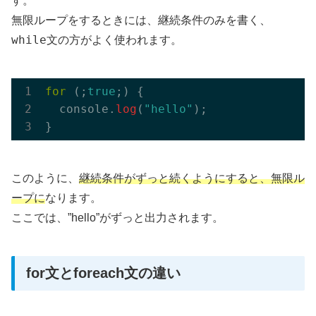
す。
無限ループをするときには、継続条件のみを書く、
while
文の方がよく使われます。
for
 (;
true
;) {

  console.
log
(
"hello"
);

このように、
継続条件がずっと続くようにすると、無限ル
ープに
なります。
ここでは、”hello”がずっと出力されます。
for文とforeach文の違い