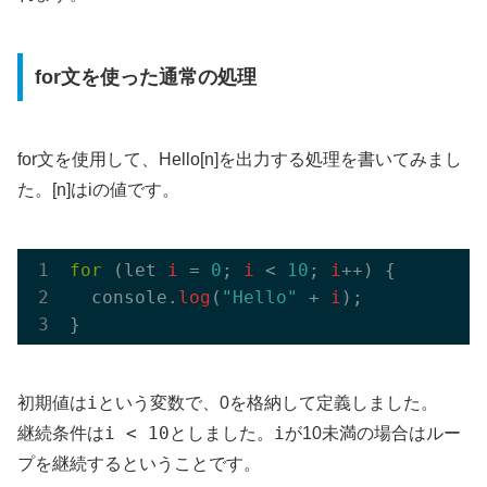
for文を使った通常の処理
for文を使用して、Hello[n]を出力する処理を書いてみまし
た。[n]はiの値です。
for
 (let 
i
 = 
0
; 
i
 < 
10
; 
i
++) {

  console.
log
(
"Hello"
 + 
i
);

i
初期値は
という変数で、0を格納して定義しました。
i < 10
i
継続条件は
としました。
が10未満の場合はルー
プを継続するということです。