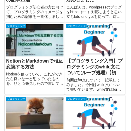
プログラミング初心者の方に向け
こんばんは、wordpressのブログ
て、プログラミングのイメージを
をhttps（ssl）対応しようと思い
掴むための記事を一覧化しまし
立ちlets encryptを使って、対応
た。プログラミングの概要の記事
してみました。調べてみるとコマ
と、プログラムで使う具体的な構
ンドがいくつか乗っているだけで
プログラミング
プログラミング
文の内容（言語ごとにあまり変わ
簡単にできそうだったのですが、
らない要素）を解説しています。
普通にハマってしまいました😅
プログラミングについてざっくり
環境...
で...
NotionとMarkdownで相互
【プログラミング入門】プ
変換する方法
ログラミングのwhile文に
ついて(ループ処理)【初心
Notionを使っていて、これができ
者向け】
たら良いなーと思っていたもの
前回はfor文について、記載して
を、ひとつ発見したので書いてみ
みました。今回はwhile文につい
ました。NotionとMarkdownで相
て書いています。while文はfor文
互に変換する方法についてです。
のようにプログラムの中で繰り返
NotionのページからMarkdownに
し(ループ)処理をするための構文
プログラミング
プログラミング
変換するNotionからMark...
です。こちらではwhile文の概念
を学んだ後に、実際に
javascript...