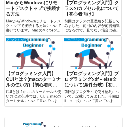
MacからWindowsにリモ
【プログラミング入門】ク
ートデスクトップで接続す
ラスのカプセル化について
る方法
【初心者向け】
MacからWindowsにリモートデス
前回はクラスの基礎編を記載して
クトップで接続する方法について
みました。前回の内容が前提知識
書いています。MacのMicrosoft
になるので、見てない場合は確認
Remote Desktopを使って、
してみてください。今回はクラス
Windowsに接続して実際にリモー
のカプセル化ついて書いていま
プログラミング
プログラミング
トデスクトップを使うまでを解説
す。こちらではクラスのカプセル
しています。Windows...
化を学んだ後に、実際にjavaのコ
ードを見て、カプセル化につい...
【プログラミング入門】
【プログラミング入門】プ
CUIとは？(macのターミナ
ログラミングのif – else文
ルの使い方)【初心者向
について(条件分岐)【初心
け】
者向け】
CUIとは？(macのターミナルの使
前回はプログラムで使う配列につ
い方)この記事では、CUIとmacの
いて、記載してみました。今回は
ターミナルについて書いていま
if - else文について書いていま
す。CUIの簡単な説明と、macで
す。こちらではif - else文の概念
実際にターミナルを立ち上げて、
を学んだ後に、実際にjavascript
ひと通り操作してみます。CUIと
のコードを見て、if - else文の使
は？CUIはキャラクターユーザー
い方を理解していきます...
インターフェ...