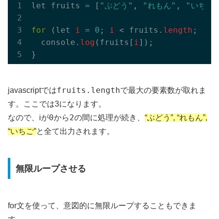
let fruits = [
"ぶどう"
, 
"れもん"
, 
"いちご"
for
 (let 
i
 = 
0
; 
i
 < fruits.
length
; 
i
++
  console.
log
(fruits[
i
]);

fruits.length
javascriptでは
で最大の要素数が取れま
す。ここでは3になります。
0
2
なので、iが
から
の間に処理が続き、
“ぶどう”, “れもん”,
“いちご”
と全て出力されます。
無限ループさせる
for文を使って、意図的に無限ループすることもできま