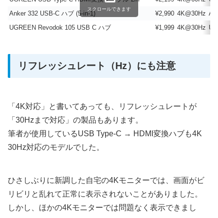
スクロールできます
Anker 332 USB-C ハブ (5-in-1)
¥2,990
4K@30Hz
An
UGREEN Revodok 105 USB C ハブ
¥1,999
4K@30Hz
UG
リフレッシュレート（Hz）にも注意
「4K対応」と書いてあっても、リフレッシュレートが
「30Hzまで対応」の製品もあります。
筆者が使用しているUSB Type-C → HDMI変換ハブも4K
30Hz対応のモデルでした。
ひさしぶりに新調した自宅の4Kモニターでは、画面がビ
リビリと乱れて正常に表示されないことがありました。
しかし、ほかの4Kモニターでは問題なく表示できまし