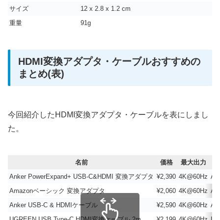
サイズ
‎12 x 2.8 x 1.2 cm
重量
‎‎91g
HDMI変換アダプタ・ケーブルおすすめの
まとめ(表)
今回紹介したHDMI変換アダプタ・ケーブルを表にしまし
た。
名前
価格
最大出力
Anker PowerExpand+ USB-C&HDMI 変換アダプタ
¥2,390
4K@60Hz
An
Amazonベーシック 変換アダプタ
¥2,060
4K@60Hz
A
Anker USB-C & HDMIケーブル
¥2,590
4K@60Hz
An
UGREEN USB Type-C HDMI変換ケーブル 2m
¥2,199
4K@60Hz
UG