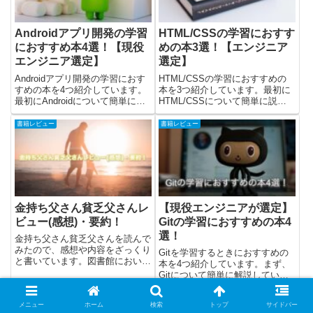
Androidアプリ開発の学習
HTML/CSSの学習におすす
におすすめ本4選！【現役
めの本3選！【エンジニア
エンジニア選定】
選定】
Androidアプリ開発の学習におす
HTML/CSSの学習におすすめの
すめの本を4つ紹介しています。
本を3つ紹介しています。最初に
最初にAndroidについて簡単に説
HTML/CSSについて簡単に説明
明して、その後におすすめの本を
して、その後におすすめの本を紹
紹介しました。そして、最後に
介しました。そして、最後に
書籍レビュー
書籍レビュー
Androidの開発を「どの本で学ぶ
HTML/CSSを「どの本で学ぶの
のが良いか」の考察をまとめてい
が良いか」の考察をまとめていま
ます。筆者のA...
す。※本についてはAm...
金持ち父さん貧乏父さんレ
【現役エンジニアが選定】
ビュー(感想)・要約！
Gitの学習におすすめの本4
選！
金持ち父さん貧乏父さんを読んで
みたので、感想や内容をざっくり
Gitを学習するときにおすすめの
と書いています。図書館において
本を4つ紹介しています。まず、
あって、タイトルも聞いたことあ
Gitについて簡単に解説していま
る有名な本なので読んでみまし
す。その後に、Gitを学習する時
た。日本では300万部、全世界で
におすすめの本を紹介していま
は2800万部を突破した本とのこ
メニュー
ホーム
検索
トップ
サイドバー
す。最後にそれぞれの本を、ター