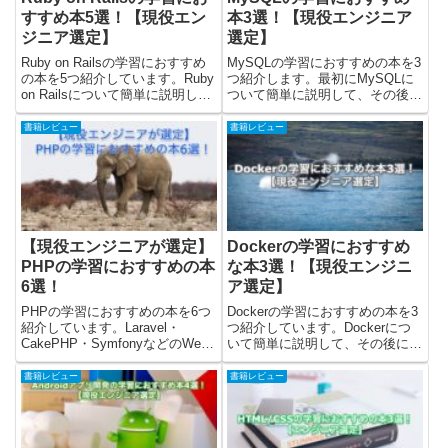
すすめ本5選！【現役エン
本3選！【現役エンジニア
ジニア選定】
選定】
Ruby on Railsの学習におすすめ
MySQLの学習におすすめの本を3
の本を5つ紹介しています。Ruby
つ紹介します。最初にMySQLに
on Railsについて簡単に説明し
ついて簡単に説明して、その後に
て、その後におすすめの本を紹介
おすすめの本を紹介しています。
しました。最後にRuby on Rails
最後に、MySQLを「どの本で学
書籍レビュー
書籍レビュー
を「どの本で学ぶのが良いか」の
ぶと良いか」の考えてまとめてい
考察をまとめていますので...
ますので、確認してみてくださ
い。※Amazonのお試...
【現役エンジニアが選定】
Dockerの学習におすすめ
PHPの学習におすすめの本
な本3選！【現役エンジニ
6選！
ア選定】
PHPの学習におすすめの本を6つ
Dockerの学習におすすめの本を3
紹介しています。Laravel・
つ紹介しています。Dockerにつ
CakePHP・SymfonyなどのWeb
いて簡単に説明して、その後にお
フレームワークやWordPressなど
すすめの本を紹介しました。最後
に使われているPHP。フレーム
にDockerを「どの本で学ぶのが
書籍レビュー
書籍レビュー
ワークの内部のコードや、使用さ
良いか」の考察をまとめています
れているシステムのコードを理解
ので、確認してみてください。ゲ
するた...
ストさんDock...