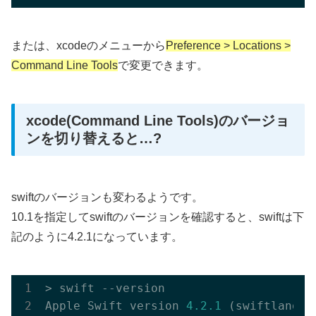
または、xcodeのメニューから
Preference > Locations >
Command Line Tools
で変更できます。
xcode(Command Line Tools)のバージョ
ンを切り替えると…?
swiftのバージョンも変わるようです。
10.1を指定してswiftのバージョンを確認すると、swiftは下
記のように4.2.1になっています。
> swift --version

Apple Swift version 
4.2
.1
 (swiftlang
-1