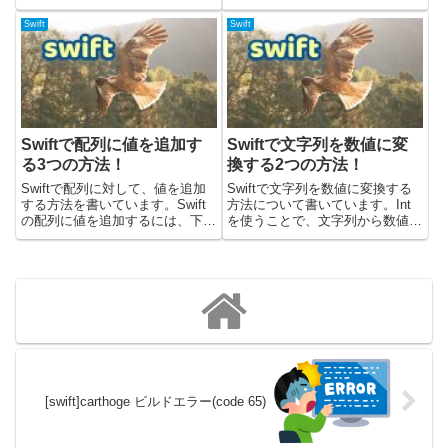
記のメソッドを使うと良いで
appendメソッドを使うと良いで
す。・remove・removeLast・
す。サンプルコードは、Swiftバ
Swift
Swift
removeAllまた、元の配列の内容
ージョン5.7で検証しています。
を変えずに、必要のない要素だけ
プラス(+)演算子を使って結合す
除きたい場...
る+ 演算子を使...
Swiftで配列に値を追加す
Swiftで文字列を数値に変
る3つの方法！
換する2つの方法！
Swiftで配列に対して、値を追加
Swiftで文字列を数値に変換する
する方法を書いています。Swift
方法について書いています。Int
の配列に値を追加するには、下記
を使うことで、文字列から数値に
の3つの方法があります。・配列
変換することが可能です。サンプ
からappendメソッドを呼び出
ルコードは、Swiftバージョン5.7
す。・+=演算子で配列結合のよ
で検証しています。Intで変換す
うにして追加する。・配列から
るIntを使うことで、文字列から
insertメソッドを...
数値に変換で...
[swift]carthoge ビルドエラー(code 65)