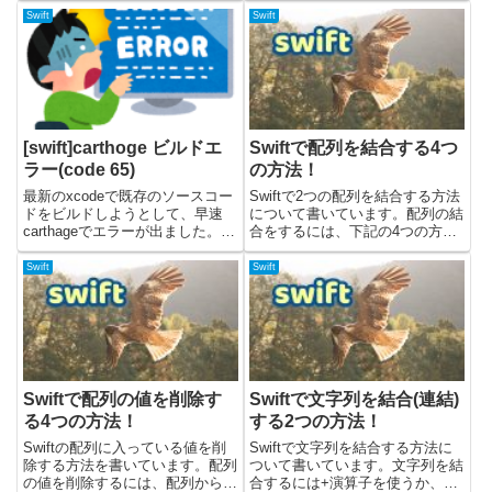
す。また、containsメソッドで配
論としては、Viewのcenterを指定
Swift
Swift
列の値が条件に合っているか確認
してあげると良いです。回転させ
することもでき...
た時にも、再度計算して設定して
あげると...
[swift]carthoge ビルドエ
Swiftで配列を結合する4つ
ラー(code 65)
の方法！
最新のxcodeで既存のソースコー
Swiftで2つの配列を結合する方法
ドをビルドしようとして、早速
について書いています。配列の結
carthageでエラーが出ました。😩
合をするには、下記の4つの方法
エラーの内容ターミナル上では下
があります。・`+`演算子を使
記のようにコード65で返ってき
う・`+=`演算子を使う・append
Swift
Swift
ています。Build Failed Task
メソッドを使う・flatMapメソッ
failed with exit ...
ドを使うサンプルコードは、
Swiftバー...
Swiftで配列の値を削除す
Swiftで文字列を結合(連結)
る4つの方法！
する2つの方法！
Swiftの配列に入っている値を削
Swiftで文字列を結合する方法に
除する方法を書いています。配列
ついて書いています。文字列を結
の値を削除するには、配列から下
合するには+演算子を使うか、