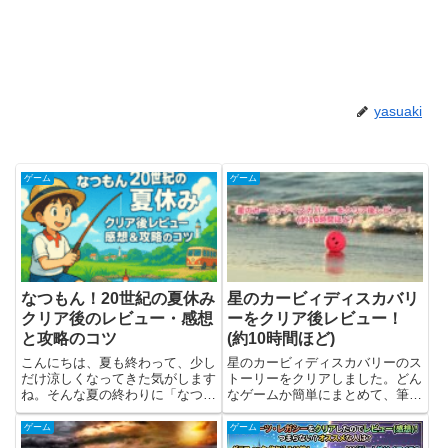
yasuaki
ゲーム
ゲーム
なつもん！20世紀の夏休み
星のカービィディスカバリ
クリア後のレビュー・感想
ーをクリア後レビュー！
と攻略のコツ
(約10時間ほど)
こんにちは、夏も終わって、少し
星のカービィディスカバリーのス
だけ涼しくなってきた気がします
トーリーをクリアしました。どん
ね。そんな夏の終わりに「なつも
なゲームか簡単にまとめて、筆者
ん！20世紀の夏休み」をプレイ
の観点からレビュー(感想)をやっ
＆クリアしたので、ゲームの紹介
ていきます！※ストーリーについ
ゲーム
ゲーム
とレビュー・感想と攻略のコツを
てのネタバレはないように書いて