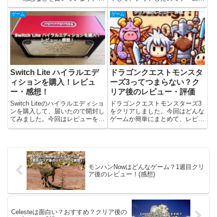
ず、最初にGrim Dawnについてど
紹介とレビュー(感想)を書いてい
んなゲームか解説して、そのあと
ます。今回はノーマルモードでプ
ゲーム
ゲーム
にレビューをしました。筆者はク
レイしたのですが、徐々に敵が強
リアまで30時間ほど。ハクスラ
くなって、ラスボスもなかなか手
の経験は最近...
強かったです。ライザのア...
Switch Lite ハイラルエデ
ドラゴンクエストモンスタ
ィションを購入！レビュ
ーズ3ってつまらない？ク
ー・感想！
リア後のレビュー・評価
Switch Liteのハイラルエディショ
ドラゴンクエストモンスターズ3
ンを購入して、届いたので開封し
をクリアしました。今回はどんな
てみました。今回はレビューを書
ゲームか簡単にまとめて、レビュ
いています。Switch Liteハイラル
ー(感想)をやっていきます。詳細
エディションとは？Nintendo
なストーリーの内容は避けていま
Switch Liteハイラルエディション
すが、ネタバレしているところも
は2024年9月2...
あります。ドラクエモンスターズ
シリーズは子供の時に「ドラゴ...
モンハンNowはどんなゲーム？1週目クリ
ア後のレビュー！(感想)
Celesteは面白い？おすすめ？クリア後の