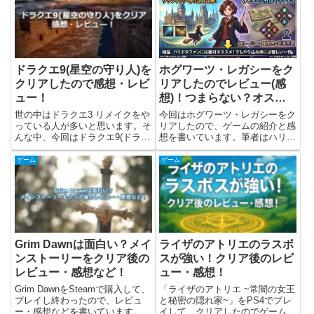
書きました。なつもん！20世紀
いますが、解放される機能やコピ
の夏休みとは？なつもん！20世...
ー能力についてのネタバレは少...
ドラクエ9(星空の守り人)を
ホグワーツ・レガシーをク
クリアしたので感想・レビ
リアしたのでレビュー(感
ュー！
想)！つまらない？オスス
メな人は？
世の中はドラクエ3 リメイクをや
今回はホグワーツ・レガシーをク
っている人が多いと思います。そ
リアしたので、ゲームの紹介と感
んな中、今回はドラクエ9(ドラゴ
想を書いています。筆者はハリポ
ンクエストIX 星空の守り人)をク
ッターシリーズについては、本は
リアしたので、感想(レビュー)を
読んでいませんが、シリーズの映
ゲーム
ゲーム
書きました。ストーリーのネタバ
画はほぼ見ているといった感じで
レはないですが、システムには触
す。結論として、一言で言うと
れています。ドラゴン...
「グラフィックやオブジェクトの
作...
Grim Dawnは面白い？メイ
ライザのアトリエのラスボ
ンストーリーをクリア後の
スが強い！クリア後のレビ
レビュー・感想など！
ュー・感想！
Grim DawnをSteamで購入して、
「ライザのアトリエ ~常闇の女王
プレイし終わったので、レビュ
と秘密の隠れ家~」をPS4でプレ
ー・感想などを書いています。ま
イして、クリアしたのでゲームの